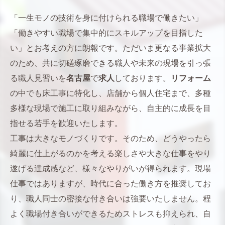
「一生モノの技術を身に付けられる職場で働きたい」
「働きやすい職場で集中的にスキルアップを目指した
い」とお考えの方に朗報です。ただいま更なる事業拡大
のため、共に切磋琢磨できる職人や未来の現場を引っ張
る職人見習いを
名古屋
で
求人
しております。
リフォーム
の中でも床工事に特化し、店舗から個人住宅まで、多種
多様な現場で施工に取り組みながら、自主的に成長を目
指せる若手を歓迎いたします。
工事は大きなモノづくりです。そのため、どうやったら
綺麗に仕上がるのかを考える楽しさや大きな仕事をやり
遂げる達成感など、様々なやりがいが得られます。現場
仕事ではありますが、時代に合った働き方を推奨してお
り、職人同士の密接な付き合いは強要いたしません。程
よく職場付き合いができるためストレスも抑えられ、自