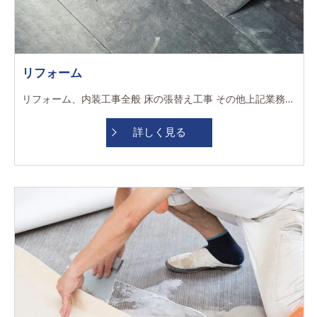
リフォーム
リフォーム、内装工事全般 床の張替え工事 その他上記業務に付随する業務 早く終われば、現場によって直行直帰できるのは嬉しいです！ 技術を教えてもらえるサポート体制が手厚いので、ありがたいです！ 資格取得支援制度整っており、キャリアアップも目指せます！ 時代にあった働き方、職場の付き合い方が出来るのでストレスが少ないです！ ゆくゆく独立を考えている話を伝えても、温かくサポートしてもらえている所が嬉しいです！
詳しく見る