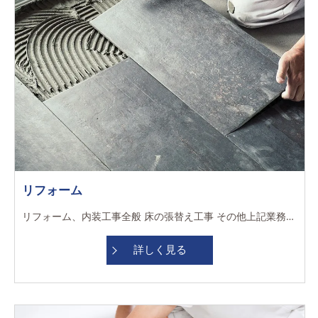
リフォーム
リフォーム、内装工事全般 床の張替え工事 その他上記業務に付随する業務 早く終われば、現場によって直行直帰できるのは嬉しいです！ 技術を教えてもらえるサポート体制が手厚いので、ありがたいです！ 資格取得支援制度整っており、キャリアアップも目指せます！ 時代にあった働き方、職場の付き合い方が出来るのでストレスが少ないです！ ゆくゆく独立を考えている話を伝えても、温かくサポートしてもらえている所が嬉しいです！
詳しく見る