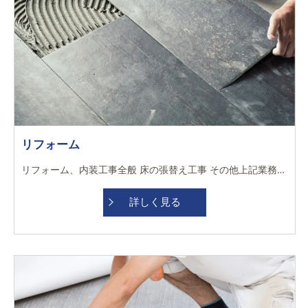
リフォーム
リフォーム、内装工事全般 床の張替え工事 その他上記業務に付随する業務 早く終われば、現場によって直行直帰できるのは嬉しいです！ 技術を教えてもらえるサポート体制が手厚いので、ありがたいです！ 資格取得支援制度整っており、キャリアアップも目指せます！ 時代にあった働き方、職場の付き合い方が出来るのでストレスが少ないです！ ゆくゆく独立を考えている話を伝えても、温かくサポートしてもらえている所が嬉しいです！
詳しく見る